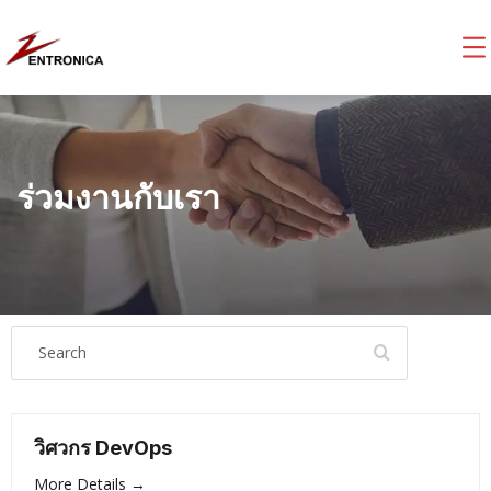
ร่วมงานกับเรา
S
e
a
r
วิศวกร DevOps
c
More Details